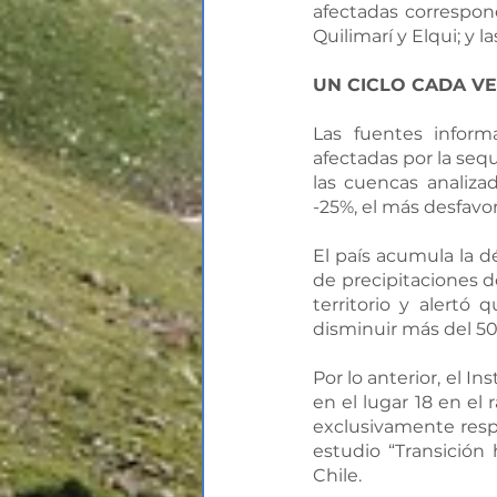
afectadas correspond
Quilimarí y Elqui; y
UN CICLO CADA V
Las fuentes inform
afectadas por la sequ
las cuencas analiz
-25%, el más desfavor
El país acumula la d
de precipitaciones d
territorio y alertó
disminuir más del 50
Por lo anterior, el I
en el lugar 18 en el 
exclusivamente respo
estudio “Transición 
Chile. 