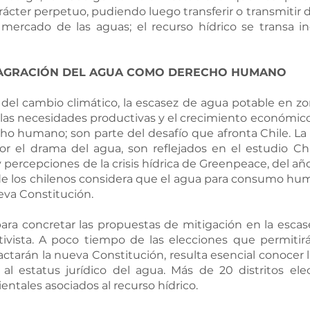
rácter perpetuo, pudiendo luego transferir o transmitir d
 mercado de las aguas; el recurso hídrico se transa in
SAGRACIÓN DEL AGUA COMO DERECHO HUMANO
del cambio climático, la escasez de agua potable en zon
 las necesidades productivas y el crecimiento económic
ho humano; son parte del desafío que afronta Chile. La
or el drama del agua, son reflejados en el estudio Chi
percepciones de la crisis hídrica de Greenpeace, del año
de los chilenos considera que el agua para consumo hum
eva Constitución.
ara concretar las propuestas de mitigación en la escas
tivista. A poco tiempo de las elecciones que permitirán
ctarán la nueva Constitución, resulta esencial conocer la
 al estatus jurídico del agua. Más de 20 distritos ele
entales asociados al recurso hídrico.