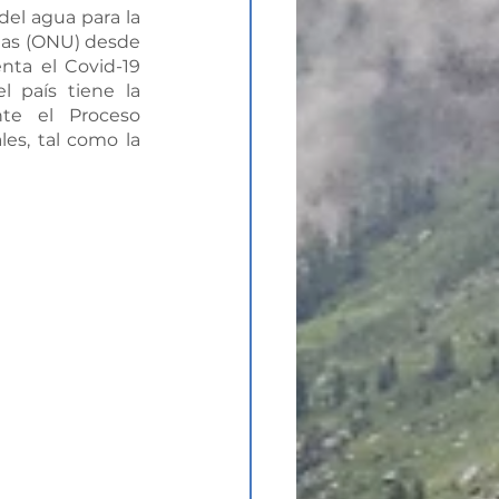
del agua para la 
as (ONU) desde 
nta el Covid-19 
 país tiene la 
e el Proceso 
s, tal como la 