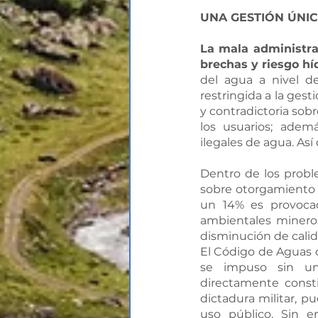
UNA GESTIÓN ÚNI
La mala administra
brechas y riesgo hí
del agua a nivel de
restringida a la gest
y contradictoria sobr
los usuarios; ademá
ilegales de agua. Así 
Dentro de los probl
sobre otorgamiento 
un 14% es provocad
ambientales mineros
disminución de calida
El Código de Aguas de
se impuso sin un 
directamente consti
dictadura militar, p
uso público. Sin e