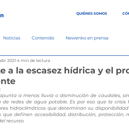
QUIÉNES SOMOS
CÓ
Noticias
Contenido
Newenko en prensa
abr 2021
4 min de lectura
te a la escasez hídrica y el p
ente
2
apunta a menos lluvia o disminución de caudales, si
 de redes de agua potable. Es por eso que la crisis h
res hidroclimáticos que determinan su disponibilida
s que definen accesibilidad, distribución, protección, m
el recurso.