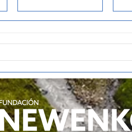
Directora Ejecutiva de
Fun
Fundación Newenko
exp
expone en foro sobre
sob
aguas subterráneas
Sub
Rec