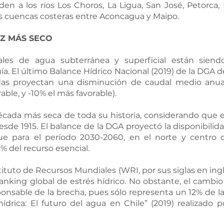
en a los ríos Los Choros, La Ligua, San José, Petorca, L
 las cuencas costeras entre Aconcagua y Maipo.
EZ MÁS SECO
ales de agua subterránea y superficial están siend
ía. El último Balance Hídrico Nacional (2019) de la DGA d
adas proyectan una disminución de caudal medio anua
able, y -10% el más favorable). 
écada más seca de toda su historia, considerando que ex
esde 1915. El balance de la DGA proyectó la disponibilida
 que para el período 2030-2060, en el norte y centro d
% del recurso esencial.
nstituto de Recursos Mundiales (WRI, por sus siglas en inglé
ranking global de estrés hídrico. No obstante, el cambio
nsable de la brecha, pues sólo representa un 12% de la
hídrica: El futuro del agua en Chile” (2019) realizado p