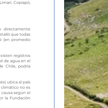
imarí, Copiapó, 
o directamente 
etalló que todas 
l (en promedio 
isten registros 
d de agua en el 
e Chile, podría 
s) ubica al país 
 climático no es 
 causa según el 
or la Fundación 