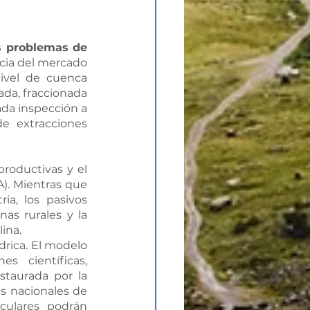
 problemas de 
ncia del mercado 
ivel de cuenca 
ada, fraccionada 
ada inspección a 
e extracciones 
roductivas y el 
. Mientras que 
a, los pasivos 
s rurales y la 
ina.
drica. El modelo 
científicas, 
taurada por la 
s nacionales de 
ulares podrán 