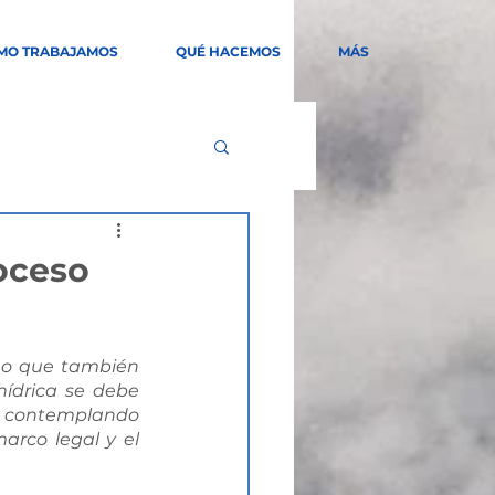
MO TRABAJAMOS
QUÉ HACEMOS
MÁS
roceso
no que también 
ídrica se debe 
d contemplando 
arco legal y el 