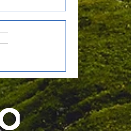
dación Newenko
one ante el Senado
re nueva
secretaría de
ursos Hídricos