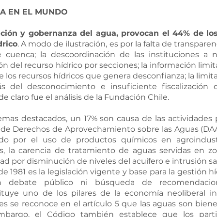
CA EN EL MUNDO
ción y gobernanza del agua, provocan el 44% de los
drico
. A modo de ilustración, es por la falta de transpare
 cuenca; la descoordinación de las instituciones a n
ión del recurso hídrico por secciones; la información limit
e los recursos hídricos que genera desconfianza; la limit
s del desconocimiento e insuficiente fiscalización d
de claro fue el análisis de la Fundación Chile.
emas destacados, un 17% son causa de las actividades p
de Derechos de Aprovechamiento sobre las Aguas (DAA)
o por el uso de productos químicos en agroindustri
, la carencia de tratamiento de aguas servidas en zona
d por disminución de niveles del acuífero e intrusión sal
 1981 es la legislación vigente y base para la gestión hí
debate público ni búsqueda de recomendaciones 
tuye uno de los pilares de la economía neoliberal ins
ues se reconoce en el artículo 5 que las aguas son biene
mbargo, el Código también establece que los partic