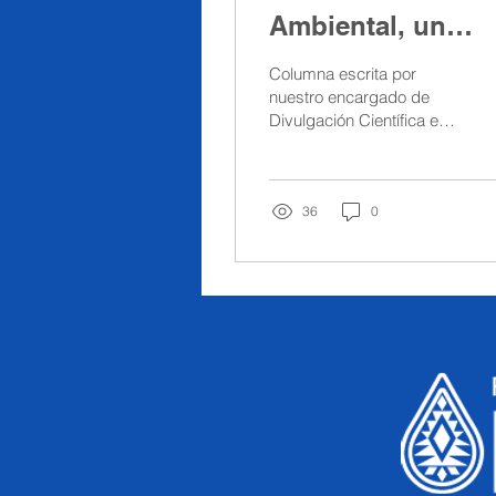
Ambiental, un
camino que Chile
Columna escrita por
puede recorrer
nuestro encargado de
Divulgación Científica en
Diario Sustentable
36
0