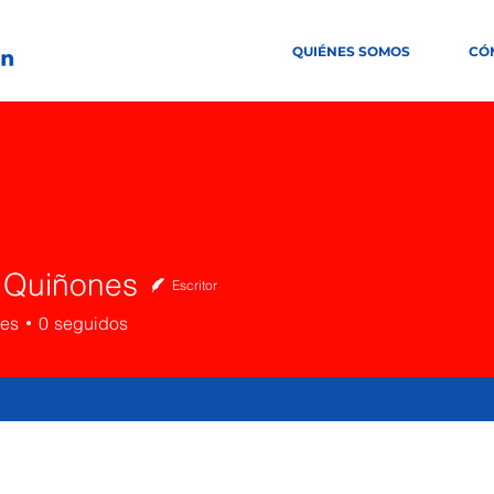
QUIÉNES SOMOS
CÓ
 Quiñones
Escritor
iñones
res
0
seguidos