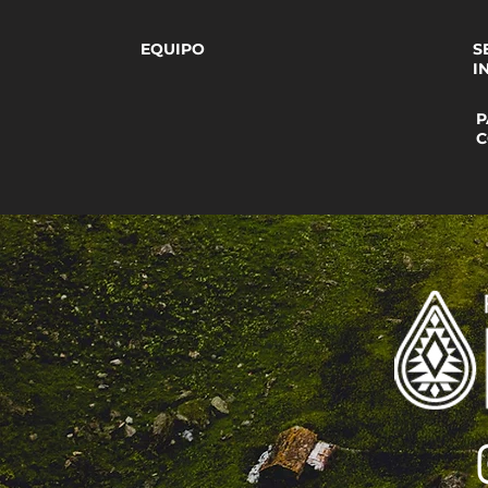
EQUIPO
S
I
P
C