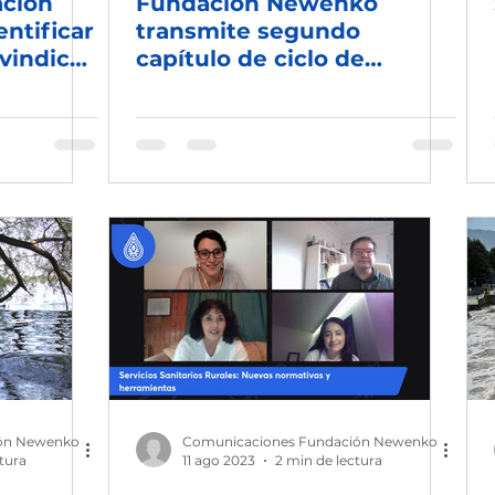
ación
Fundación Newenko
ntificar
transmite segundo
vindicar
capítulo de ciclo de
 agua en
conversatorios sobre los
cial de
ríos en Chile
ón Newenko
Comunicaciones Fundación Newenko
tura
11 ago 2023
2 min de lectura