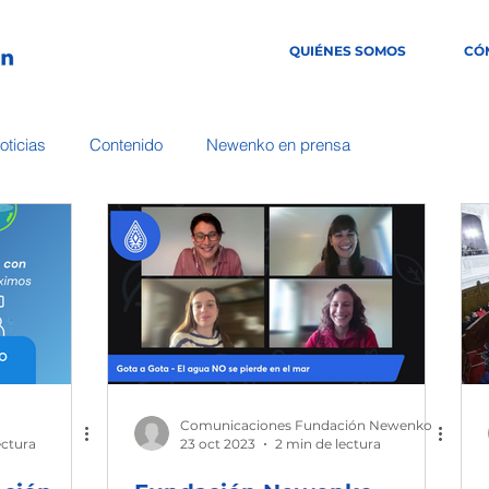
QUIÉNES SOMOS
CÓ
oticias
Contenido
Newenko en prensa
Comunicaciones Fundación Newenko
ectura
23 oct 2023
2 min de lectura