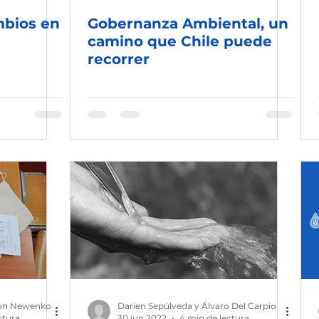
mbios en
Gobernanza Ambiental, un
camino que Chile puede
recorrer
ón Newenko
Darien Sepúlveda y Álvaro Del Carpio
ctura
30 jun 2022
4 min de lectura