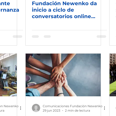
ante
Fundación Newenko da
ernanza
inicio a ciclo de
conversatorios online
sobre normativa del agua
en Chile
ón Newenko
Comunicaciones Fundación Newenko
ura
29 jun 2023
2 min de lectura