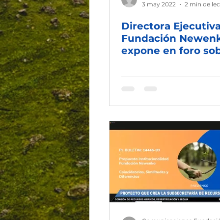
3 may 2022
2 min de le
Directora Ejecutiv
Fundación Newen
expone en foro so
aguas subterránea