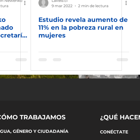
ón Newenko
LaRed.cl
ctura
9 mar 2022
2 min de lectura
ko
Estudio revela aumento de
nado
11% en la pobreza rural en
cretaría
mujeres
cos
CÓMO TRABAJAMOS
¿QUÉ HACE
GUA, GÉNERO Y CIUDADANÍA
CONÉCTATE