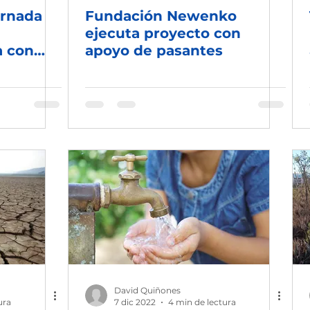
ornada
Fundación Newenko
ejecuta proyecto con
a con
apoyo de pasantes
 APR en
David Quiñones
ura
7 dic 2022
4 min de lectura