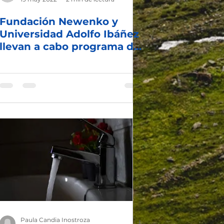
Fundación Newenko y
Universidad Adolfo Ibáñez
llevan a cabo programa de
pasantías
Paula Candia Inostroza