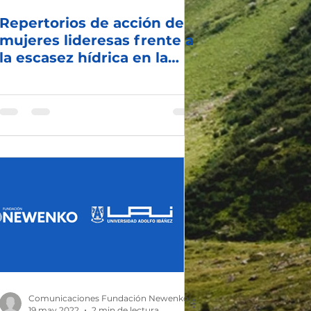
Repertorios de acción de
mujeres lideresas frente a
la escasez hídrica en la
zona del secano
Comunicaciones Fundación Newenko
19 may 2022
2 min de lectura