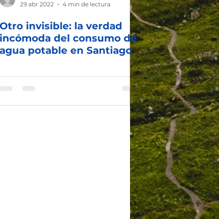
29 abr 2022
4 min de lectura
Otro invisible: la verdad
incómoda del consumo de
agua potable en Santiago