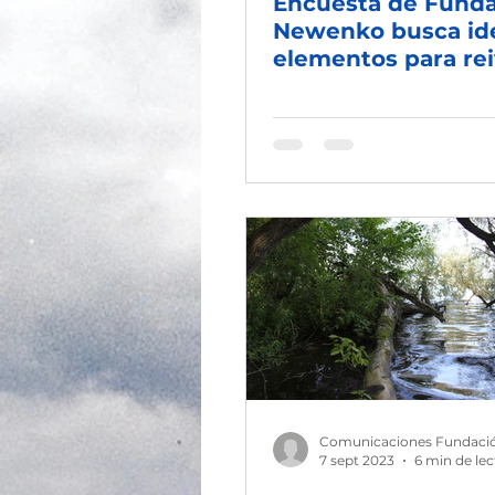
Encuesta de Fund
Newenko busca ide
elementos para rei
la importancia del
el debate presiden
2025
Comunicaciones Fundaci
7 sept 2023
6 min de lec