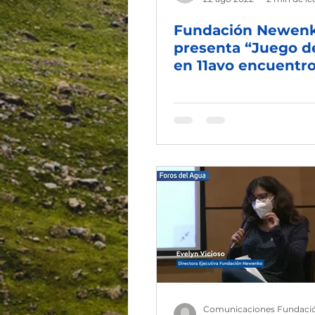
Fundación Newen
presenta “Juego d
en 11avo encuentro
Red por los Ríos Li
Comunicaciones Fundaci