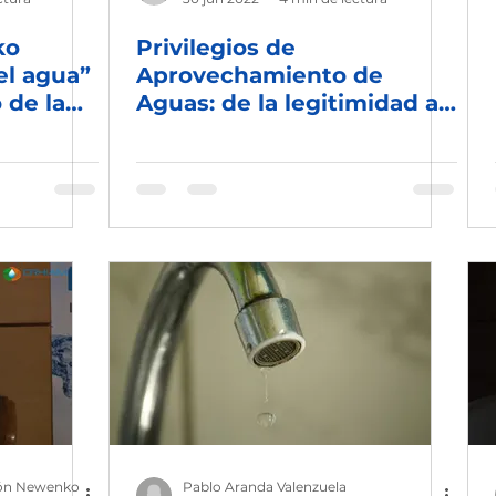
ko
Privilegios de
el agua”
Aprovechamiento de
 de la
Aguas: de la legitimidad a
bres
la legalidad
ón Newenko
Pablo Aranda Valenzuela