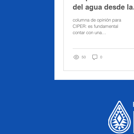
del agua desde la
institucionalidad
columna de opinión para
CIPER: es fundamental
contar con una
institucionalidad que
permita respetar el ciclo
del agua
50
0