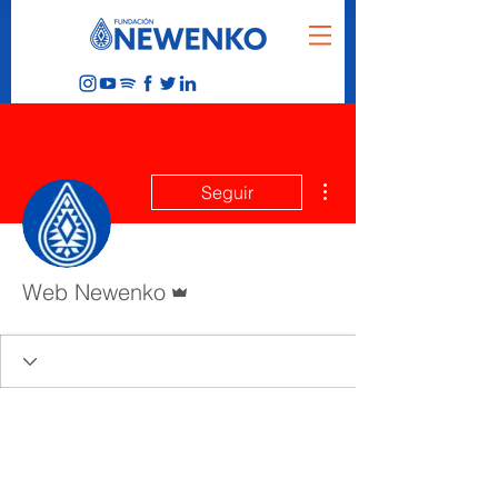
Más acciones
Seguir
Administrador
Web Newenko